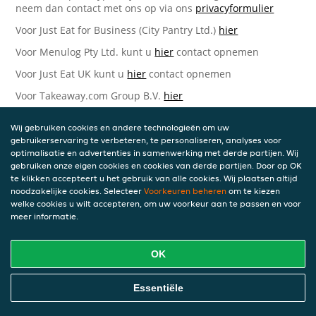
neem dan contact met ons op via ons
privacyformulier
Voor Just Eat for Business (City Pantry Ltd.)
hier
Voor Menulog Pty Ltd. kunt u
hier
contact opnemen
Voor Just Eat UK kunt u
hier
contact opnemen
Voor Takeaway.com Group B.V.
hier
Just Eat Takeaway.com Data Protection Officer -
Wij gebruiken cookies en andere technologieën om uw
Takeaway.com Group B.V.
gebruikerservaring te verbeteren, te personaliseren, analyses voor
optimalisatie en advertenties in samenwerking met derde partijen. Wij
Piet Heinkade 61
gebruiken onze eigen cookies en cookies van derde partijen. Door op OK
1019 GM Amsterdam
te klikken accepteert u het gebruik van alle cookies. Wij plaatsen altijd
Nederland
noodzakelijke cookies. Selecteer
Voorkeuren beheren
om te kiezen
welke cookies u wilt accepteren, om uw voorkeur aan te passen en voor
Bijgewerkte versies van deze
meer informatie.
Privacyverklaring
OK
Wij kunnen deze Verklaring van tijd tot tijd bijwerken als
reactie op veranderende juridische, technische of zakelijke
ontwikkelingen. Wanneer wij onze Privacyverklaring
Essentiële
bijwerken, zullen wij passende maatregelen nemen om u
op de hoogte te brengen, in overeenstemming met het