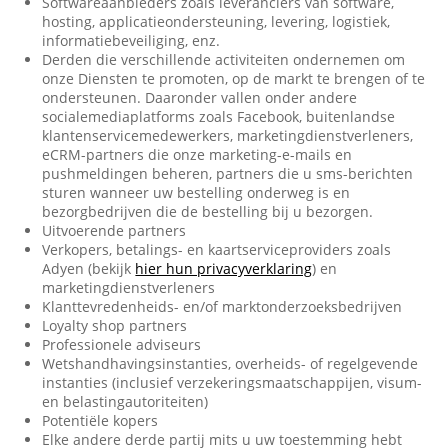
Softwareaanbieders zoals leveranciers van software,
hosting, applicatieondersteuning, levering, logistiek,
informatiebeveiliging, enz.
Derden die verschillende activiteiten ondernemen om
onze Diensten te promoten, op de markt te brengen of te
ondersteunen. Daaronder vallen onder andere
socialemediaplatforms zoals Facebook, buitenlandse
klantenservicemedewerkers, marketingdienstverleners,
eCRM-partners die onze marketing-e-mails en
pushmeldingen beheren, partners die u sms-berichten
sturen wanneer uw bestelling onderweg is en
bezorgbedrijven die de bestelling bij u bezorgen.
Uitvoerende partners
Verkopers, betalings- en kaartserviceproviders zoals
Adyen (bekijk
hier hun privacyverklaring
) en
marketingdienstverleners
Klanttevredenheids- en/of marktonderzoeksbedrijven
Loyalty shop partners
Professionele adviseurs
Wetshandhavingsinstanties, overheids- of regelgevende
instanties (inclusief verzekeringsmaatschappijen, visum-
en belastingautoriteiten)
Potentiële kopers
Elke andere derde partij mits u uw toestemming hebt